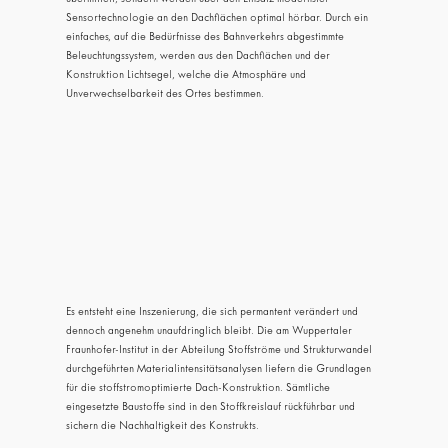
Sensortechnologie an den Dachflächen optimal hörbar. Durch ein
einfaches, auf die Bedürfnisse des Bahnverkehrs abgestimmte
Beleuchtungssystem, werden aus den Dachflächen und der
Konstruktion Lichtsegel, welche die Atmosphäre und
Unverwechselbarkeit des Ortes bestimmen.
Es entsteht eine Inszenierung, die sich permantent verändert und
dennoch angenehm unaufdringlich bleibt. Die am Wuppertaler
Fraunhofer-Institut in der Abteilung Stoffströme und Strukturwandel
durchgeführten Materialintensitätsanalysen liefern die Grundlagen
für die stoffstromoptimierte Dach-Konstruktion. Sämtliche
eingesetzte Baustoffe sind in den Stoffkreislauf rückführbar und
sichern die Nachhaltigkeit des Konstrukts.