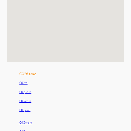
OX2themes
OXtra
OXplore
OX2care
OXpand
OX2work