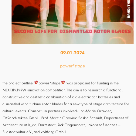
09.01.2024
power*stage
the project outline
power*stage
was proposed for funding in the
NEXT.IN.NRW innovation competition.The aim is to research a functional,
constructive and aesthetic combination of old electric car batteries and
dismantled wind turbine rotor blades for a new type of stage architecture for
cultural events. Consortium partners involved: Ina-Marie Orawiec,
OX2architekten GmbH, Prof. Marcin Orawiec, Saskia Schmidt, Department of
Architecture at h_da, Darmstadt, Rick Opgenoorth, Jakobshof Aachen –
Südstadtkultur e.V., and voltfang GmbH.