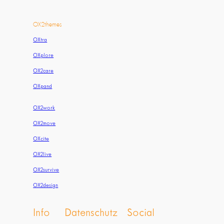
OX2themes
OXtra
OXplore
OX2care
OXpand
OX2work
OX2move
OXcite
OX2live
OX2survive
OX2design
Info
Datenschutz
Social