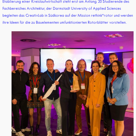
Etablierung einer Kreislaufwirtschaft steht erst am Anfang. 20 Studierende des
Fachbereiches Architektur, der Darmstadt University of Applied Sciences
begleiten das CreativLab in Südkorea auf der Mission rethink*rotor und werden
ihre Ideen für die zu Bauelementen umfunktionierten Rotorblätter vorstellen.