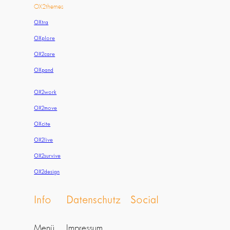
OX2themes
OXtra
OXplore
OX2care
OXpand
OX2work
OX2move
OXcite
OX2live
OX2survive
OX2design
Info
Datenschutz
Social
Menü
Impressum