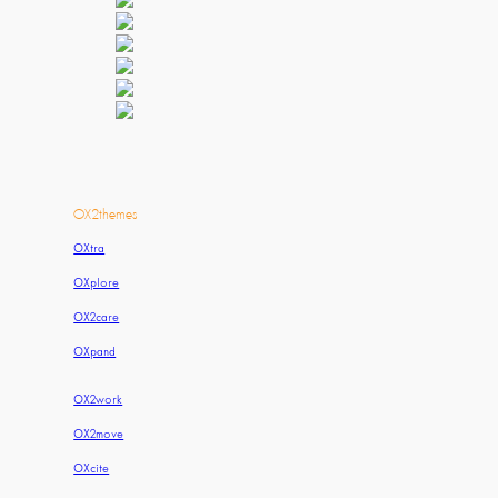
OX2themes
OXtra
OXplore
OX2care
OXpand
OX2work
OX2move
OXcite