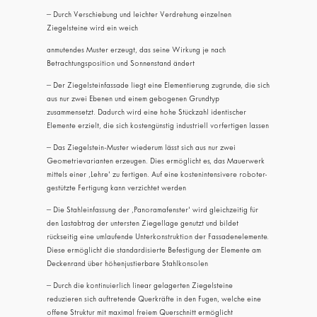
– Durch Verschiebung und leichter Verdrehung einzelnen
Ziegelsteine wird ein weich
anmutendes Muster erzeugt, das seine Wirkung je nach
Betrachtungsposition und Sonnenstand ändert
– Der Ziegelsteinfassade liegt eine Elementierung zugrunde, die sich
aus nur zwei Ebenen und einem gebogenen Grundtyp
zusammensetzt. Dadurch wird eine hohe Stückzahl identischer
Elemente erzielt, die sich kostengünstig industriell vorfertigen lassen
– Das Ziegelstein-Muster wiederum lässt sich aus nur zwei
Geometrievarianten erzeugen. Dies ermöglicht es, das Mauerwerk
mittels einer ‚Lehre‘ zu fertigen. Auf eine kostenintensivere roboter-
gestützte Fertigung kann verzichtet werden
– Die Stahleinfassung der ‚Panoramafenster‘ wird gleichzeitig für
den Lastabtrag der untersten Ziegellage genutzt und bildet
rückseitig eine umlaufende Unterkonstruktion der Fassadenelemente.
Diese ermöglicht die standardisierte Befestigung der Elemente am
Deckenrand über höhenjustierbare Stahlkonsolen
– Durch die kontinuierlich linear gelagerten Ziegelsteine
reduzieren sich auftretende Querkräfte in den Fugen, welche eine
offene Struktur mit maximal freiem Querschnitt ermöglicht