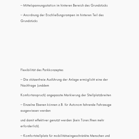
– Mittelspannungsstation im hinteren Bereich des Grundstücks
– Anordnung der Erschließungsrampen im hinteren Teil des
Grundstücks
Flexibilität des Parkkonzeptes
– Die stützenfreie Ausführung der Anlage ermöglicht eine der
Nachfrage (unddem
Komfortanspruch) angepasste Markierung der Stellplatzbreiten
– Einzelne Ebenen können z.B. für Autonom fahrende Fahrzeuge
ausgewiesen werden
und damit effektiver genutzt werden (kein Türen.ffnen mehr
erforderlich).
– Komfortstellplatz für mobilitätseingeschränkte Menschen und