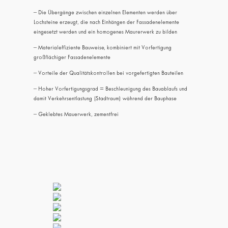
– Die Übergänge zwischen einzelnen Elementen werden über
Lochsteine erzeugt, die nach Einhängen der Fassadenelemente
eingesetzt werden und ein homogenes Maurerwerk zu bilden
– Materialeffiziente Bauweise, kombiniert mit Vorfertigung
großflächiger Fassadenelemente
– Vorteile der Qualitätskontrollen bei vorgefertigten Bauteilen
– Hoher Vorfertigungsgrad = Beschleunigung des Bauablaufs und
damit Verkehrsentlastung (Stadtraum) während der Bauphase
– Geklebtes Mauerwerk, zementfrei