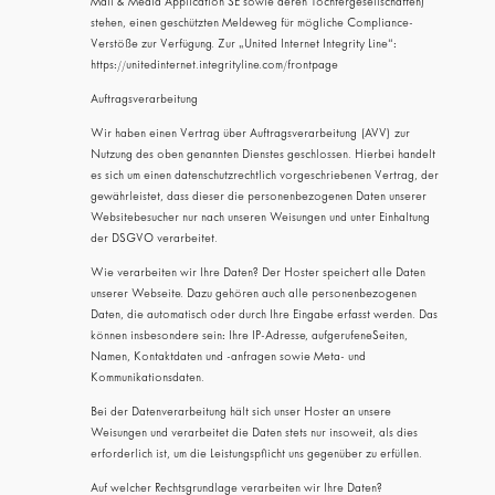
Mail & Media Application SE sowie deren Tochtergesellschaften)
stehen, einen geschützten Meldeweg für mögliche Compliance-
Verstöße zur Verfügung. Zur „United Internet Integrity Line“:
https://unitedinternet.integrityline.com/frontpage
Auftragsverarbeitung
Wir haben einen Vertrag über Auftragsverarbeitung (AVV) zur
Nutzung des oben genannten Dienstes geschlossen. Hierbei handelt
es sich um einen datenschutzrechtlich vorgeschriebenen Vertrag, der
gewährleistet, dass dieser die personenbezogenen Daten unserer
Websitebesucher nur nach unseren Weisungen und unter Einhaltung
der DSGVO verarbeitet.
Wie verarbeiten wir Ihre Daten? Der Hoster speichert alle Daten
unserer Webseite. Dazu gehören auch alle personenbezogenen
Daten, die automatisch oder durch Ihre Eingabe erfasst werden. Das
können insbesondere sein: Ihre IP-Adresse, aufgerufeneSeiten,
Namen, Kontaktdaten und -anfragen sowie Meta- und
Kommunikationsdaten.
Bei der Datenverarbeitung hält sich unser Hoster an unsere
Weisungen und verarbeitet die Daten stets nur insoweit, als dies
erforderlich ist, um die Leistungspflicht uns gegenüber zu erfüllen.
Auf welcher Rechtsgrundlage verarbeiten wir Ihre Daten?