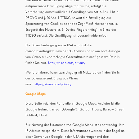
Interesse im Sinne des Art. 6 Abs. 1 lit. f DSGVO dar. Sofern eine
entsprechende Einwilligung abgefragt wurde, erfolgt die
Verarbeitung ausschließlich auf Grundlage von Art. 6 Abs. 1 lit. a
DSGVO und § 25 Abs. 1 TTDSG, soweit die Einwilligung die
Speicherung von Cookies oder den Zugriff auf Informationen im
Endgerät des Nutzers (z. B. Device-Fingerprinting) im Sinne des
TTDSG umfasst. Die Einwilligung ist jederzeit widerrufbar.
Die Datenübertragung in die USA wird auf die
Standardvertragsklauseln der EU-Kommission sowie nach Aussage
von Vimeo auf „berechtigte Geschäftsinteressen“ gestützt. Details
finden Sie hier:
https://vimeo.com/privacy
.
Weitere Informationen zum Umgang mit Nutzerdaten finden Sie in
der Datenschutzerklärung von Vimeo
unter:
https://vimeo.com/privacy
.
Google Maps
Diese Seite nutzt den Kartendienst Google Maps. Anbieter ist die
Google Ireland Limited („Google“), Gordon House, Barrow Street,
Dublin 4, Irland.
Zur Nutzung der Funktionen von Google Maps ist es notwendig, Ihre
IP-Adresse zu speichern. Diese Informationen werden in der Regel an
einen Server von Google in den USA übertragen und dort