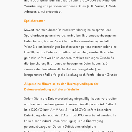
allein oder gemeinsam mit anderen über die Zwecke und Mittel der
Verarbeitung von personenbezogenen Daten (z. B. Namen, E-Mail-
Adressen o. Ä.) entscheidet.
Speicherdauer
Soweit innerhalb dieser Datenschutzerklärung keine speziellere
Speicherdauer genannt wurde, verbleiben Ihre personenbezogenen
Daten bei uns, bis der Zweck für die Datenverarbeitung entfällt.
Wenn Sie ein berechtigtes Löschersuchen geltend machen oder eine
Einwilligung zur Datenverarbeitung widerrufen, werden Ihre Daten
gelöscht, sofern wir keine anderen rechtlich zulässigen Gründe für
die Speicherung Ihrer personenbezogenen Daten haben (z. B.
steuer- oder handelsrechtliche Aufbewahrungsfristen); im
letztgenannten Fall erfolgt die Löschung nach Fortfall dieser Gründe.
Allgemeine Hinweise zu den Rechtsgrundlagen der
Datenverarbeitung auf dieser Website
Sofern Sie in die Datenverarbeitung eingewilligt haben, verarbeiten
wir Ihre personenbezogenen Daten auf Grundlage von Art. 6 Abs. 1
lit. a DSGVO bzw. Art. 9 Abs. 2 lit. a DSGVO, sofern besondere
Datenkategorien nach Art. 9 Abs. 1 DSGVO verarbeitet werden. Im
Falle einer ausdrücklichen Einwilligung in die Übertragung
personenbezogener Daten in Drittstaaten erfolgt die