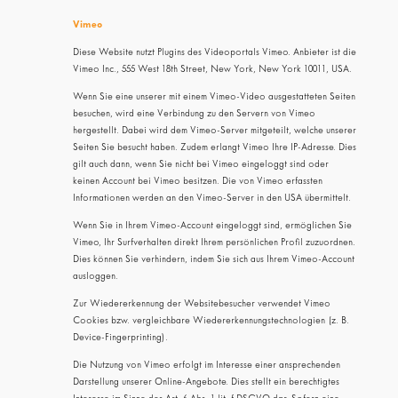
Vimeo
Diese Website nutzt Plugins des Videoportals Vimeo. Anbieter ist die
Vimeo Inc., 555 West 18th Street, New York, New York 10011, USA.
Wenn Sie eine unserer mit einem Vimeo-Video ausgestatteten Seiten
besuchen, wird eine Verbindung zu den Servern von Vimeo
hergestellt. Dabei wird dem Vimeo-Server mitgeteilt, welche unserer
Seiten Sie besucht haben. Zudem erlangt Vimeo Ihre IP-Adresse. Dies
gilt auch dann, wenn Sie nicht bei Vimeo eingeloggt sind oder
keinen Account bei Vimeo besitzen. Die von Vimeo erfassten
Informationen werden an den Vimeo-Server in den USA übermittelt.
Wenn Sie in Ihrem Vimeo-Account eingeloggt sind, ermöglichen Sie
Vimeo, Ihr Surfverhalten direkt Ihrem persönlichen Profil zuzuordnen.
Dies können Sie verhindern, indem Sie sich aus Ihrem Vimeo-Account
ausloggen.
Zur Wiedererkennung der Websitebesucher verwendet Vimeo
Cookies bzw. vergleichbare Wiedererkennungstechnologien (z. B.
Device-Fingerprinting).
Die Nutzung von Vimeo erfolgt im Interesse einer ansprechenden
Darstellung unserer Online-Angebote. Dies stellt ein berechtigtes