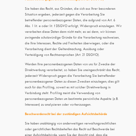
Sie haben das Recht, aus Gründen, die sich aus Ihrer besonderen
Situation ergeben, jederzeit gegen die Verarbeitung Sie
betreffender personenbezogener Daten, die aufgrund von Art. 6
Abs. 1 lit. e oder lit. f DSGVO erfolgt, Widerspruch einzulegen. Wir
verarbeiten diese Daten dann nicht mehr, es sei denn, wir können
zwingende schutzwürdige Gründe für die Verarbeitung nachweisen,
die Ihre Interessen, Rechte und Freiheiten überwiegen, oder die
Verarbeitung dient der Geltendmachung, Ausübung oder
Verteidigung von Rechtsansprüchen (Art. 21 DSGVO).
Werden Ihre personenbezogenen Daten von uns für Zwecke der
Direktwerbung verarbeitet, so haben Sie uneingeschränkt das Recht,
jederzeit Widerspruch gegen die Verarbeitung Sie betreffender
personenbezogener Daten zu diesen Zwecken einzulegen; dies gilt
auch für das Profiling, soweit es mit solcher Direktwerbung in
Verbindung steht. Profiling meint die Verwendung von
personenbezogenen Daten um bestimmte persönliche Aspekte (z.B.
Interessen) zu analysieren oder vorherzusagen.
Beschwerde­recht bei der zuständigen Aufsichts­behörde
Sie haben unabhängig von anderweitigen verwaltungsrechtlichen
oder gerichtlichen Rechtsbehelfen das Recht auf Beschwerde bei
einer Aufsichtsbehörde, wenn Sie der Ansicht sind, dass die