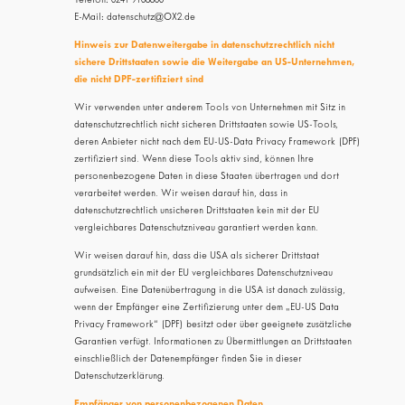
Telefon: 0241 9108800
E-Mail: datenschutz@OX2.de
Hinweis zur Datenweitergabe in datenschutzrechtlich nicht
sichere Drittstaaten sowie die Weitergabe an US-Unternehmen,
die nicht DPF-zertifiziert sind
Wir verwenden unter anderem Tools von Unternehmen mit Sitz in
datenschutzrechtlich nicht sicheren Drittstaaten sowie US-Tools,
deren Anbieter nicht nach dem EU-US-Data Privacy Framework (DPF)
zertifiziert sind. Wenn diese Tools aktiv sind, können Ihre
personenbezogene Daten in diese Staaten übertragen und dort
verarbeitet werden. Wir weisen darauf hin, dass in
datenschutzrechtlich unsicheren Drittstaaten kein mit der EU
vergleichbares Datenschutzniveau garantiert werden kann.
Wir weisen darauf hin, dass die USA als sicherer Drittstaat
grundsätzlich ein mit der EU vergleichbares Datenschutzniveau
aufweisen. Eine Datenübertragung in die USA ist danach zulässig,
wenn der Empfänger eine Zertifizierung unter dem „EU-US Data
Privacy Framework“ (DPF) besitzt oder über geeignete zusätzliche
Garantien verfügt. Informationen zu Übermittlungen an Drittstaaten
einschließlich der Datenempfänger finden Sie in dieser
Datenschutzerklärung.
Empfänger von personenbezogenen Daten