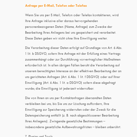
Anfrage per E-Mail, Telefon oder Telefax
Wenn Sie uns per E-Mail, Telefon oder Telefax kontaktieren, wird
Ihre Anfrage inklusive aller daraus hervorgehenden
personenbezogenen Daten (Name, Anfrage) zum Zwecke der
Bearbeitung Ihres Anliegens bei uns gespeichert und verarbeitet.
Diese Daten geben wir nicht ohne Ihre Einwilligung weiter.
Die Verarbeitung dieser Daten erfolgt auf Grundlage von Art. 6 Abs.
1 lit. b DSGVO, sofern Ihre Anfrage mit der Erfüllung eines Vertrags
zusammenhängt oder zur Durchführung vorvertraglicher Maßnahmen
erforderlich ist. In allen übrigen Fällen beruht die Verarbeitung auf
unserem berechtigten Interesse an der effektiven Bearbeitung der an
uns gerichteten Anfragen (Art. 6 Abs. 1 lit. f DSGVO) oder auf Ihrer
Einwilligung (Art. 6 Abs. 1 lit. a DSGVO) sofern diese abgefragt
wurde; die Einwilligung ist jederzeit widerrufbar.
Die von Ihnen an uns per Kontaktanfragen übersandten Daten
verbleiben bei uns, bis Sie uns zur Löschung auffordern, Ihre
Einwilligung zur Speicherung widerrufen oder der Zweck für die
Datenspeicherung entfällt (z. B. nach abgeschlossener Bearbeitung
Ihres Anliegens). Zwingende gesetzliche Bestimmungen –
insbesondere gesetzliche Aufbewahrungsfristen – bleiben unberührt.
7. Plugins und Tools