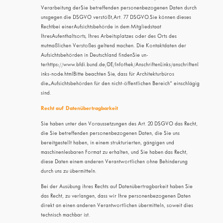
Verarbeitung derSie betreffenden personenbezogenen Daten durch
unsgegen die DSGVO verstößt,Art. 77 DSGVO.Sie können dieses
Rechtbei einerAufsichtsbehörde in dem Mitgliedstaat
IhresAufenthaltsorts, Ihres Arbeitsplatzes oder des Orts des
mutmaßlichen Verstoßes geltend machen. Die Kontaktdaten der
Aufsichtsbehörden in Deutschland findenSie un-
terhttps://www.bfdi.bund.de/DE/Infothek/AnschriftenLinks/anschriftenl
inks-node.htmlBitte beachten Sie, dass für Architekturbüros
die„Aufsichtsbehörden für den nicht-öffentlichen Bereich“ einschlägig
sind.
Recht auf Daten­übertrag­barkeit
Sie haben unter den Voraussetzungen des Art. 20 DSGVO das Recht,
die Sie betreffenden personenbezogenen Daten, die Sie uns
bereitgestellt haben, in einem strukturierten, gängigen und
maschinenlesbaren Format zu erhalten, und Sie haben das Recht,
diese Daten einem anderen Verantwortlichen ohne Behinderung
durch uns zu übermitteln.
Bei der Ausübung ihres Rechts auf Datenübertragbarkeit haben Sie
das Recht, zu verlangen, dass wir Ihre personenbezogenen Daten
direkt an einen anderen Verantwortlichen übermitteln, soweit dies
technisch machbar ist.