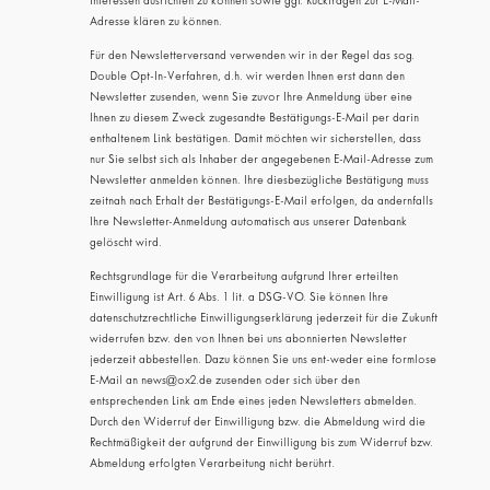
Interessen ausrichten zu können sowie ggf. Rückfragen zur E-Mail-
Adresse klären zu können.
Für den Newsletterversand verwenden wir in der Regel das sog.
Double Opt-In-Verfahren, d.h. wir werden Ihnen erst dann den
Newsletter zusenden, wenn Sie zuvor Ihre Anmeldung über eine
Ihnen zu diesem Zweck zugesandte Bestätigungs-E-Mail per darin
enthaltenem Link bestätigen. Damit möchten wir sicherstellen, dass
nur Sie selbst sich als Inhaber der angegebenen E-Mail-Adresse zum
Newsletter anmelden können. Ihre diesbezügliche Bestätigung muss
zeitnah nach Erhalt der Bestätigungs-E-Mail erfolgen, da andernfalls
Ihre Newsletter-Anmeldung automatisch aus unserer Datenbank
gelöscht wird.
Rechtsgrundlage für die Verarbeitung aufgrund Ihrer erteilten
Einwilligung ist Art. 6 Abs. 1 lit. a DSG-VO. Sie können Ihre
datenschutzrechtliche Einwilligungserklärung jederzeit für die Zukunft
widerrufen bzw. den von Ihnen bei uns abonnierten Newsletter
jederzeit abbestellen. Dazu können Sie uns ent-weder eine formlose
E-Mail an news@ox2.de zusenden oder sich über den
entsprechenden Link am Ende eines jeden Newsletters abmelden.
Durch den Widerruf der Einwilligung bzw. die Abmeldung wird die
Rechtmäßigkeit der aufgrund der Einwilligung bis zum Widerruf bzw.
Abmeldung erfolgten Verarbeitung nicht berührt.