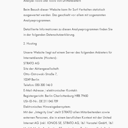
Analyse-Tools und Tools von Dritt­anbietern
Beim Besuch dieser Website kann Ihr Surf-Verhalten statistisch
ausgewertet werden. Das geschieht vor allem mit sogenannten
Analyseprogrammen.
Detaillierte Informationen zu diesen Analyseprogrammen finden Sie
in der folgenden Datenschutzerklärung.
2. Hosting
Unsere Website liegt auf einem Server des folgenden Anbieters für
Internetdienste (Hosters):
STRATO AG
Sitz der Aktiengesellschaft:
Otto-Ostrowski-Straße 7,
10249 Berlin
Telefon: 030-300 146 0
E-Mail-Adresse / elektronischer Kontakt:
Registergericht: Berlin Charlottenburg HRB 79450
USt-ID-Nr.: DE 211 045 709
Elektronisches Hinweisgebersystem:
Mit der „Integrity Line“ stellt STRATO allen Mitarbeitenden sowie
externen Personen, die in einem beruflichen Kontext mit der United
Internet AG (inkl. IONOS SE, STRATO AG, 1&1 Versatel GmbH, 1&1