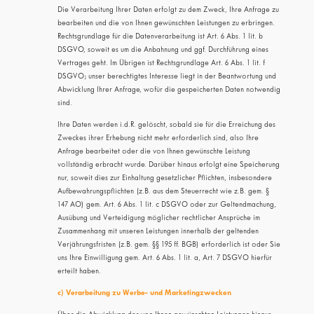
Die Verarbeitung Ihrer Daten erfolgt zu dem Zweck, Ihre Anfrage zu
bearbeiten und die von Ihnen gewünschten Leistungen zu erbringen.
Rechtsgrundlage für die Datenverarbeitung ist Art. 6 Abs. 1 lit. b
DSGVO, soweit es um die Anbahnung und ggf. Durchführung eines
Vertrages geht. Im Übrigen ist Rechtsgrundlage Art. 6 Abs. 1 lit. f
DSGVO; unser berechtigtes Interesse liegt in der Beantwortung und
Abwicklung Ihrer Anfrage, wofür die gespeicherten Daten notwendig
sind.
Ihre Daten werden i.d.R. gelöscht, sobald sie für die Erreichung des
Zweckes ihrer Erhebung nicht mehr erforderlich sind, also Ihre
Anfrage bearbeitet oder die von Ihnen gewünschte Leistung
vollständig erbracht wurde. Darüber hinaus erfolgt eine Speicherung
nur, soweit dies zur Einhaltung gesetzlicher Pflichten, insbesondere
Aufbewahrungspflichten (z.B. aus dem Steuerrecht wie z.B. gem. §
147 AO) gem. Art. 6 Abs. 1 lit. c DSGVO oder zur Geltendmachung,
Ausübung und Verteidigung möglicher rechtlicher Ansprüche im
Zusammenhang mit unseren Leistungen innerhalb der geltenden
Verjährungsfristen (z.B. gem. §§ 195 ff. BGB) erforderlich ist oder Sie
uns Ihre Einwilligung gem. Art. 6 Abs. 1 lit. a, Art. 7 DSGVO hierfür
erteilt haben.
c) Verarbeitung zu Werbe- und Marketingzwecken