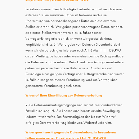
Im Rahmen unserer Geschäftstätigkeit arbeiten wir mit verschiedenen
externen Stellen zusammen. Dabei ist teilweise auch eine
Übermittlung von personenbezogenen Daten an diese externen
Stellen erforderlich. Wir geben personenbezogene Daten nur dann
an externe Stellen weiter, wenn dies im Rahmen einer
Vertragserfüllung erforderlich ist, wenn wir gesetzlich hierzu
verpflichtet sind (z. B. Weitergabe von Daten an Steuerbehörden),
wenn wir ein berechtigtes Interesse nach Art. 6 Abs. 1 lit. f DSGVO
an der Weitergabe haben oder wenn eine sonstige Rechtsgrundlage
die Datenweitergabe erlaubt. Beim Einsatz von Auftragsverarbeitern
geben wir personenbezogene Daten unserer Kunden nur auf
Grundlage eines gültigen Vertrags über Auftragsverarbeitung weiter.
Im Falle einer gemeinsamen Verarbeitung wird ein Vertrag über
gemeinsame Verarbeitung geschlossen.
Widerruf Ihrer Einwilligung zur Datenverarbeitung
Viele Datenverarbeitungsvorgänge sind nur mit Ihrer ausdrücklichen
Einwilligung möglich. Sie können eine bereits erteilte Einwilligung
jederzeit widerrufen. Die Rechtmäßigkeit der bis zum Widerruf
erfolgten Datenverarbeitung bleibt vom Widerruf unberührt.
Widerspruchsrecht gegen die Datenerhebung in besonderen
Fällen sowie gegen Direktwerbung (Art. 21 DSGVO)