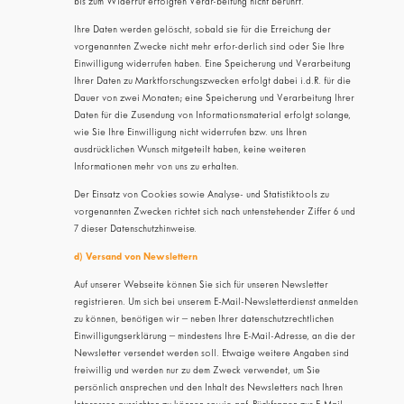
bis zum Widerruf erfolgten Verar-beitung nicht berührt.
Ihre Daten werden gelöscht, sobald sie für die Erreichung der
vorgenannten Zwecke nicht mehr erfor-derlich sind oder Sie Ihre
Einwilligung widerrufen haben. Eine Speicherung und Verarbeitung
Ihrer Daten zu Marktforschungszwecken erfolgt dabei i.d.R. für die
Dauer von zwei Monaten; eine Speicherung und Verarbeitung Ihrer
Daten für die Zusendung von Informationsmaterial erfolgt solange,
wie Sie Ihre Einwilligung nicht widerrufen bzw. uns Ihren
ausdrücklichen Wunsch mitgeteilt haben, keine weiteren
Informationen mehr von uns zu erhalten.
Der Einsatz von Cookies sowie Analyse- und Statistiktools zu
vorgenannten Zwecken richtet sich nach untenstehender Ziffer 6 und
7 dieser Datenschutzhinweise.
d) Versand von Newslettern
Auf unserer Webseite können Sie sich für unseren Newsletter
registrieren. Um sich bei unserem E-Mail-Newsletterdienst anmelden
zu können, benötigen wir – neben Ihrer datenschutzrechtlichen
Einwilligungserklärung – mindestens Ihre E-Mail-Adresse, an die der
Newsletter versendet werden soll. Etwaige weitere Angaben sind
freiwillig und werden nur zu dem Zweck verwendet, um Sie
persönlich ansprechen und den Inhalt des Newsletters nach Ihren