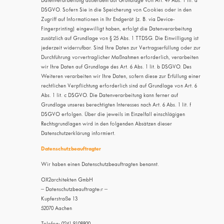
Datenverarbeitung außerdem auf Grundlage von Art. 49 Abs. 1 lit. a
DSGVO. Sofern Sie in die Speicherung von Cookies oder in den
Zugriff auf Informationen in Ihr Endgerät (z. B. via Device-
Fingerprinting) eingewilligt haben, erfolgt die Datenverarbeitung
zusätzlich auf Grundlage von § 25 Abs. 1 TTDSG. Die Einwilligung ist
jederzeit widerrufbar. Sind Ihre Daten zur Vertragserfüllung oder zur
Durchführung vorvertraglicher Maßnahmen erforderlich, verarbeiten
wir Ihre Daten auf Grundlage des Art. 6 Abs. 1 lit. b DSGVO. Des
Weiteren verarbeiten wir Ihre Daten, sofern diese zur Erfüllung einer
rechtlichen Verpflichtung erforderlich sind auf Grundlage von Art. 6
Abs. 1 lit. c DSGVO. Die Datenverarbeitung kann ferner auf
Grundlage unseres berechtigten Interesses nach Art. 6 Abs. 1 lit. f
DSGVO erfolgen. Über die jeweils im Einzelfall einschlägigen
Rechtsgrundlagen wird in den folgenden Absätzen dieser
Datenschutzerklärung informiert.
Datenschutz­beauftragter
Wir haben einen Datenschutzbeauftragten benannt.
OX2architekten GmbH
– Datenschutzbeauftragte:r –
Kupferstraße 13
52070 Aachen