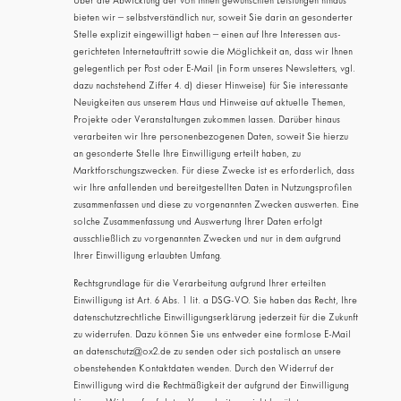
Über die Abwicklung der von Ihnen gewünschten Leistungen hinaus
bieten wir – selbstverständlich nur, soweit Sie darin an gesonderter
Stelle explizit eingewilligt haben – einen auf Ihre Interessen aus-
gerichteten Internetauftritt sowie die Möglichkeit an, dass wir Ihnen
gelegentlich per Post oder E-Mail (in Form unseres Newsletters, vgl.
dazu nachstehend Ziffer 4. d) dieser Hinweise) für Sie interessante
Neuigkeiten aus unserem Haus und Hinweise auf aktuelle Themen,
Projekte oder Veranstaltungen zukommen lassen. Darüber hinaus
verarbeiten wir Ihre personenbezogenen Daten, soweit Sie hierzu
an gesonderte Stelle Ihre Einwilligung erteilt haben, zu
Marktforschungszwecken. Für diese Zwecke ist es erforderlich, dass
wir Ihre anfallenden und bereitgestellten Daten in Nutzungsprofilen
zusammenfassen und diese zu vorgenannten Zwecken auswerten. Eine
solche Zusammenfassung und Auswertung Ihrer Daten erfolgt
ausschließlich zu vorgenannten Zwecken und nur in dem aufgrund
Ihrer Einwilligung erlaubten Umfang.
Rechtsgrundlage für die Verarbeitung aufgrund Ihrer erteilten
Einwilligung ist Art. 6 Abs. 1 lit. a DSG-VO. Sie haben das Recht, Ihre
datenschutzrechtliche Einwilligungserklärung jederzeit für die Zukunft
zu widerrufen. Dazu können Sie uns entweder eine formlose E-Mail
an datenschutz@ox2.de zu senden oder sich postalisch an unsere
obenstehenden Kontaktdaten wenden. Durch den Widerruf der
Einwilligung wird die Rechtmäßigkeit der aufgrund der Einwilligung