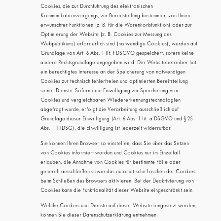
Cookies, die zur Durchführung des elektronischen
Kommunikationsvorgangs, zur Bereitstellung bestimmter, von Ihnen
erwünschter Funktionen (z. B. für die Warenkorbfunktion) oder zur
Optimierung der Website (z. B. Cookies zur Messung des
Webpublikums) erforderlich sind (notwendige Cookies), werden auf
Grundlage von Art. 6 Abs. 1 lit. f DSGVO gespeichert, sofern keine
andere Rechtsgrundlage angegeben wird. Der Websitebetreiber hat
ein berechtigtes Interesse an der Speicherung von notwendigen
Cookies zur technisch fehlerfreien und optimierten Bereitstellung
seiner Dienste. Sofern eine Einwilligung zur Speicherung von
Cookies und vergleichbaren Wiedererkennungstechnologien
abgefragt wurde, erfolgt die Verarbeitung ausschließlich auf
Grundlage dieser Einwilligung (Art. 6 Abs. 1 lit. a DSGVO und § 25
Abs. 1 TTDSG); die Einwilligung ist jederzeit widerrufbar.
Sie können Ihren Browser so einstellen, dass Sie über das Setzen
von Cookies informiert werden und Cookies nur im Einzelfall
erlauben, die Annahme von Cookies für bestimmte Fälle oder
generell ausschließen sowie das automatische Löschen der Cookies
beim Schließen des Browsers aktivieren. Bei der Deaktivierung von
Cookies kann die Funktionalität dieser Website eingeschränkt sein.
Welche Cookies und Dienste auf dieser Website eingesetzt werden,
können Sie dieser Datenschutzerklärung entnehmen.