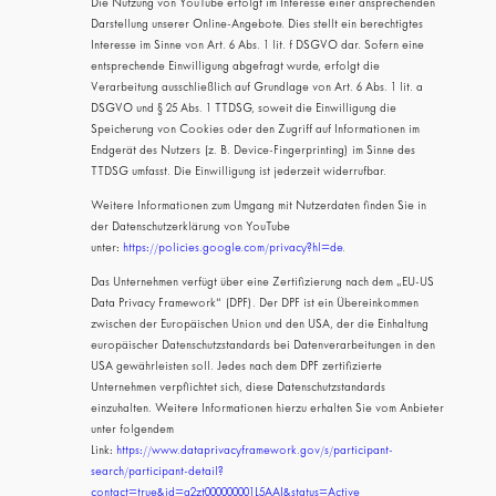
Die Nutzung von YouTube erfolgt im Interesse einer ansprechenden
Darstellung unserer Online-Angebote. Dies stellt ein berechtigtes
Interesse im Sinne von Art. 6 Abs. 1 lit. f DSGVO dar. Sofern eine
entsprechende Einwilligung abgefragt wurde, erfolgt die
Verarbeitung ausschließlich auf Grundlage von Art. 6 Abs. 1 lit. a
DSGVO und § 25 Abs. 1 TTDSG, soweit die Einwilligung die
Speicherung von Cookies oder den Zugriff auf Informationen im
Endgerät des Nutzers (z. B. Device-Fingerprinting) im Sinne des
TTDSG umfasst. Die Einwilligung ist jederzeit widerrufbar.
Weitere Informationen zum Umgang mit Nutzerdaten finden Sie in
der Datenschutzerklärung von YouTube
unter:
https://policies.google.com/privacy?hl=de
.
Das Unternehmen verfügt über eine Zertifizierung nach dem „EU-US
Data Privacy Framework“ (DPF). Der DPF ist ein Übereinkommen
zwischen der Europäischen Union und den USA, der die Einhaltung
europäischer Datenschutzstandards bei Datenverarbeitungen in den
USA gewährleisten soll. Jedes nach dem DPF zertifizierte
Unternehmen verpflichtet sich, diese Datenschutzstandards
einzuhalten. Weitere Informationen hierzu erhalten Sie vom Anbieter
unter folgendem
Link:
https://www.dataprivacyframework.gov/s/participant-
search/participant-detail?
contact=true&id=a2zt000000001L5AAI&status=Active