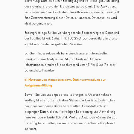
Server-Log-Dateien bis zur Beseitigung und vollständigen Aufklärung
des sicherheitsrelevanten Ereignisses gespeichert. Eine Auswertung
zu statistischen Zwecken findet allenfalls in anonymisierter Form statt.
Eine Zusammenführung dieser Daten mit anderen Datenquellen wird
nicht vorgenommen.
Rechtsgrundlage für die vorübergehende Speicherung der Daten und
der Logfiles ist Art. 6 Abs. 1 lit. f DSGVO. Das berechtigte Interesse
ergibt sich aus den aufgeführten Zwecken.
Darüber hinaus setzen wir beim Besuch unserer Internetseiten
Cookies sowie Analyse- und Statistiktools ein. Nähere
Informationen erhalten Sie nachstehend unter Ziffer 6 und 7 dieser
Datenschutz-hinweise.
b) Nutzung von Angeboten bzw. Datenverwendung zur
Aufgabenerfüllung
Soweit Sie von uns angebotene Leistungen in Anspruch nehmen
wollen, ist es erforderlich, dass Sie uns die hierfür erforderlichen
personenbezogenen Daten bereitstellen. Es handelt sich um
diejenigen Daten, die zur jeweiligen Bearbeitung und Abwicklung
Ihrer Anfrage erforderlich sind. Weitere Anga-ben können Sie ggf.
freiwillig bereitstellen; sie sind von uns entsprechend als optional
markiert.